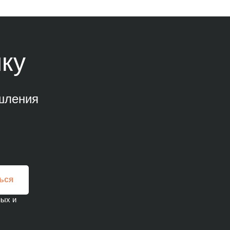
ку
шления
ься
ных и