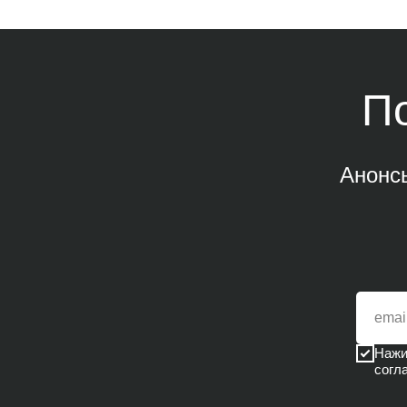
П
Анонс
Нажи
согл