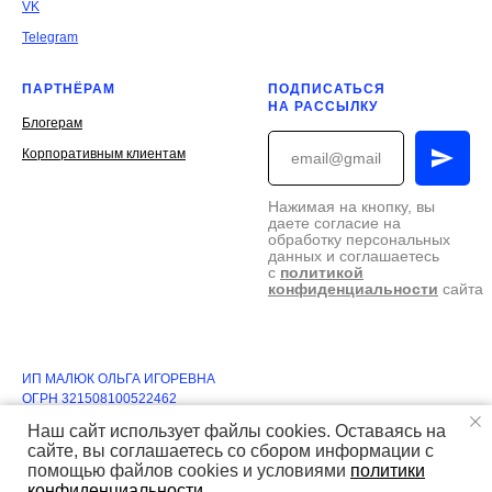
VK
Telegram
ПАРТНЁРАМ
ПОДПИСАТЬСЯ
НА РАССЫЛКУ
Блогерам
Корпоративным клиентам
Нажимая на кнопку, вы
даете согласие на
обработку персональных
данных и соглашаетесь
c
политикой
конфиденциальности
сайта
ИП МАЛЮК ОЛЬГА ИГОРЕВНА
ОГРН 321508100522462
ИНН 505021677283
Наш сайт использует файлы cookies. Оставаясь на
© 2018-2025 ИП Малюк О.И.
сайте, вы соглашаетесь со сбором информации с
Все права защищены.
помощью файлов cookies и условиями
политики
конфиденциальности